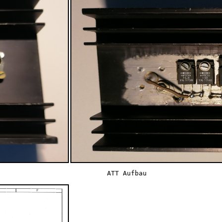
                           ATT Aufbau 