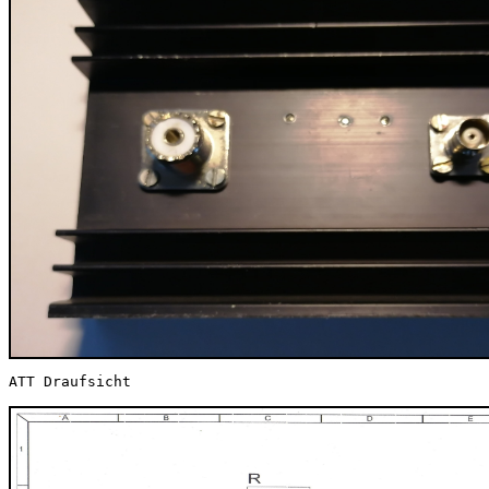
ATT Draufsicht                                         